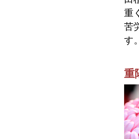
重
苦
す
重