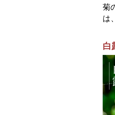
菊
は
白