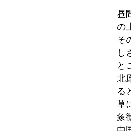
昼
の
そ
し
と
北
る
草
象
中