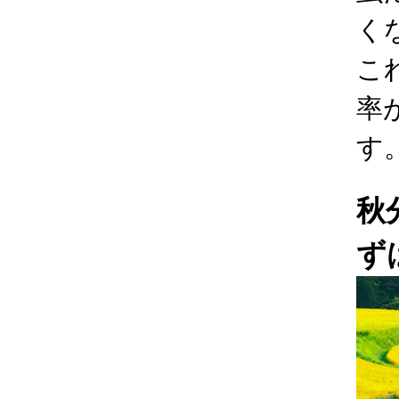
く
こ
率
す
秋
ず