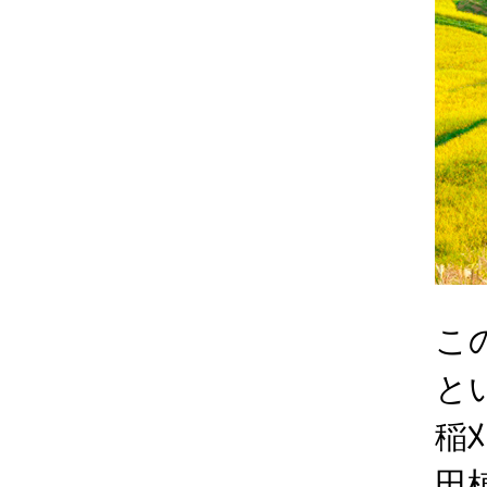
こ
と
稲
田