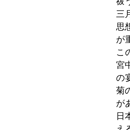
祓
三
思
が
こ
宮
の
菊
が
日
え