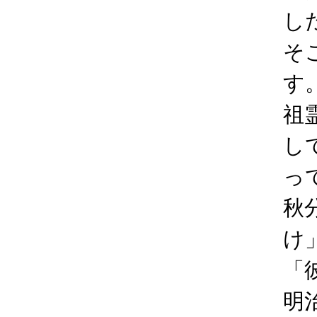
し
そ
す
祖
し
っ
秋
け
「
明