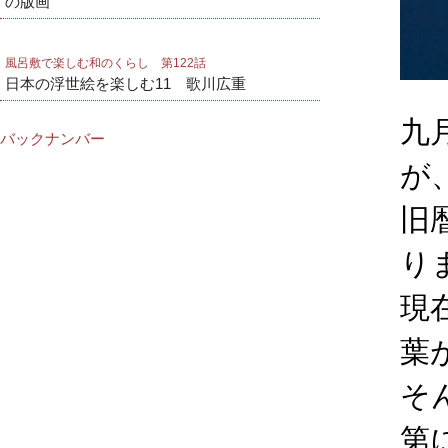
の版画
風呂敷で楽しむ和のくらし 第122話
日本の浮世絵を楽しむ11 歌川広重
九
バックナンバー
が
旧
り
現
葉
そ
第