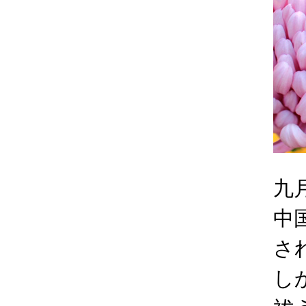
九
中
さ
し