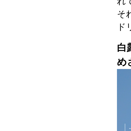
れ
そ
ド
白
め