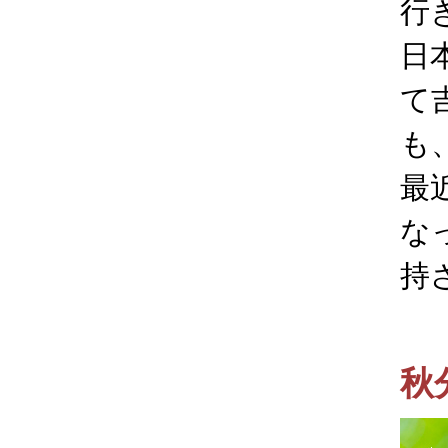
行
日
て
も
最
な
持
秋