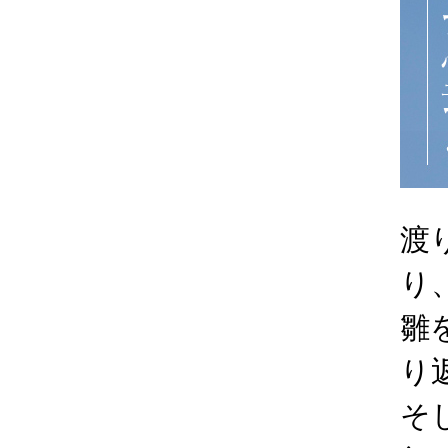
渡
り
雛
り
そ