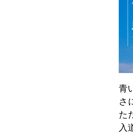
青
さ
た
入