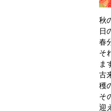
秋
日
春
そ
ま
古
穫
そ
迎