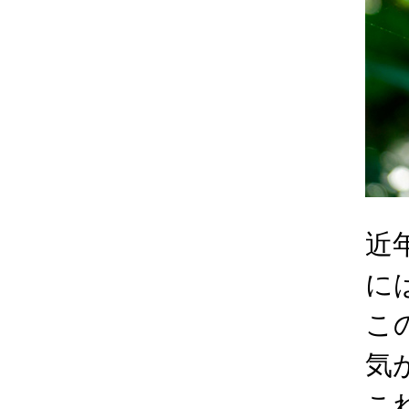
近
に
こ
気
こ