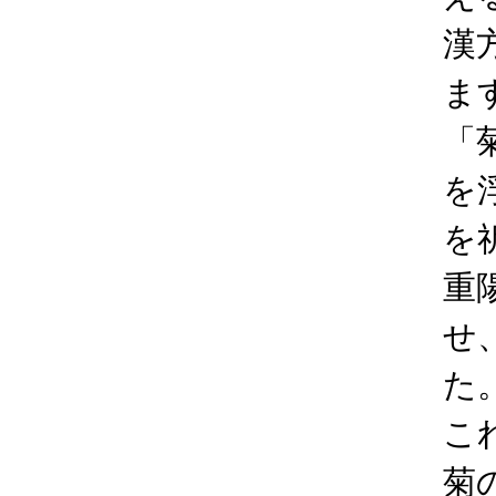
漢
ま
「
を
を
重
せ
た
こ
菊