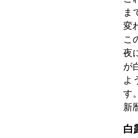
ま
変
こ
夜
が
よ
す
新
白