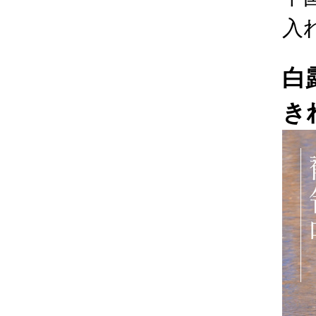
入
白
き