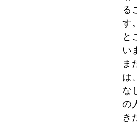
る
す
と
い
ま
は
な
の
き