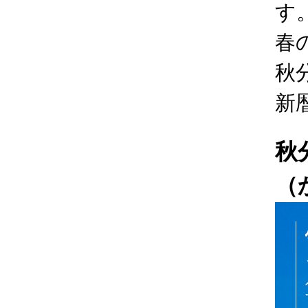
す
春
秋
新
秋
（