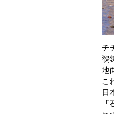
チ
鶺
地
こ
日
「