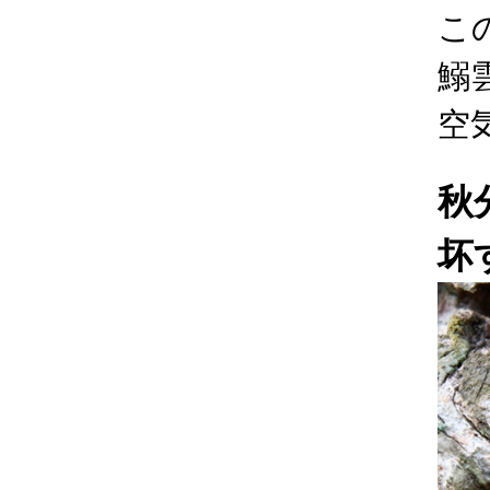
こ
鰯
空
秋
坏