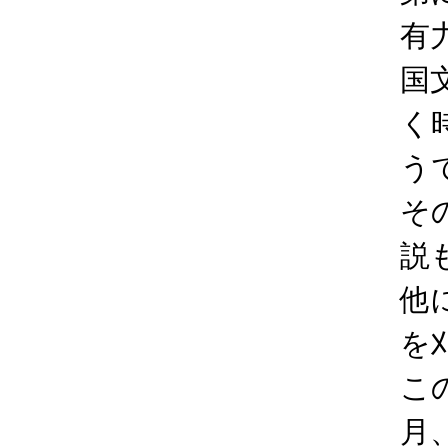
有
国
く
う
そ
説
他
を
こ
月