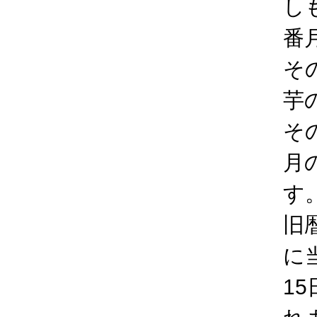
し
番
そ
芋
そ
月
す
旧
に
1