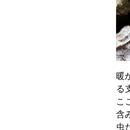
暖
る
こ
含
虫