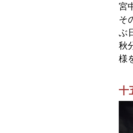
宮
そ
ぶ
秋
様
十