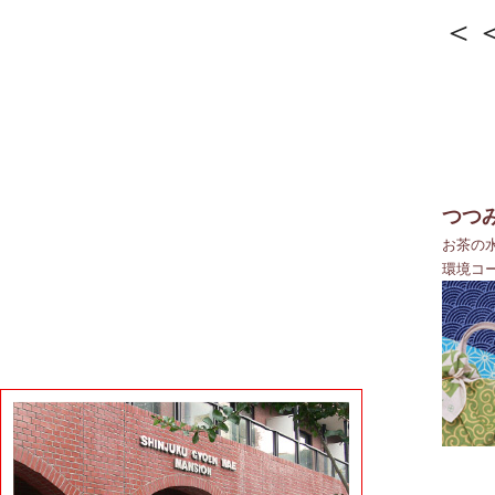
＜
つつ
お茶の
環境コ