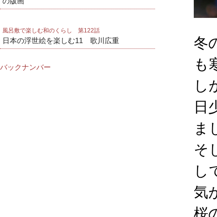
の版画
風呂敷で楽しむ和のくらし 第122話
冬
日本の浮世絵を楽しむ11 歌川広重
も
バックナンバー
し
日
ま
そ
し
気
桜