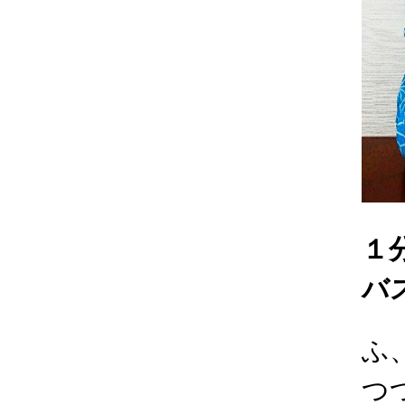
１
バ
ふ
つ