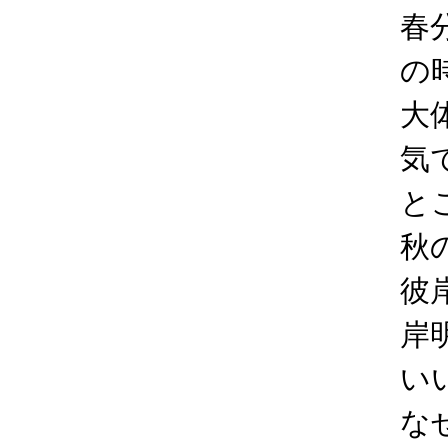
春
の
大
気
と
秋
彼
岸
い
な