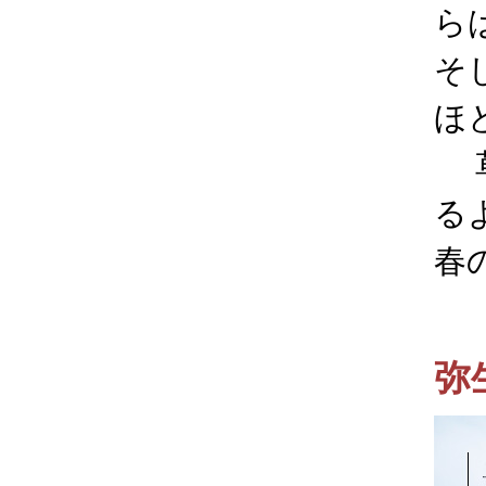
ら
そ
ほ
草
る
春
弥