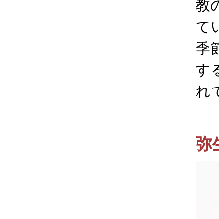
教
て
季
す
れ
弥