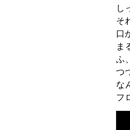
し
そ
口
ま
ふ
つ
な
フ