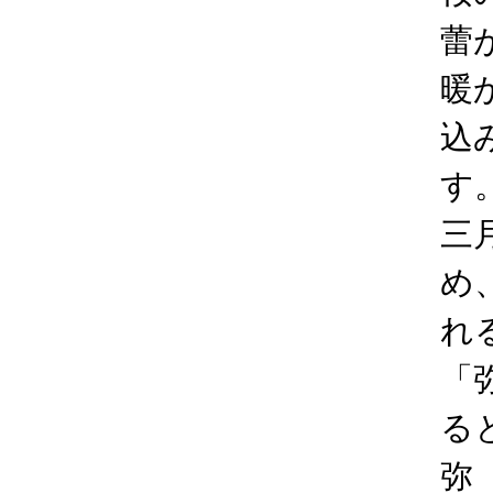
蕾
暖
込
す
三
め
れ
「
る
弥