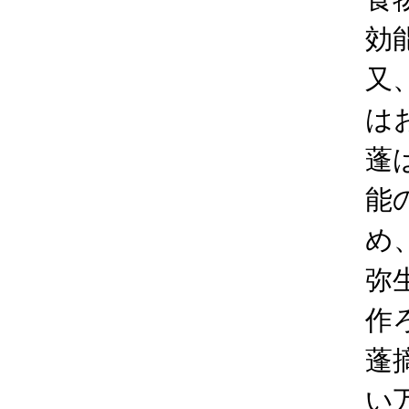
効
又
は
蓬
能
め
弥
作
蓬
い