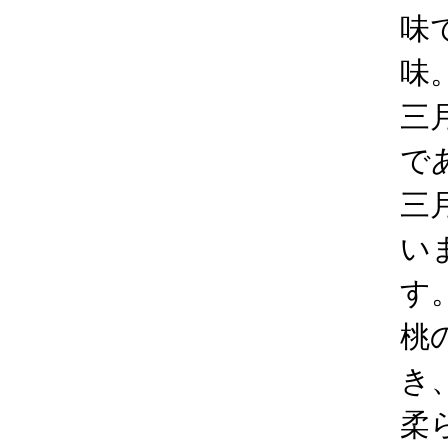
味
味
三
で
三
い
す
桃
き
柔