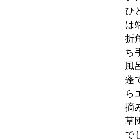
ひ
は
折
ち
風
蓬
ら
摘
草
で