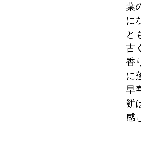
葉
に
と
古
香
に
早
餅
感