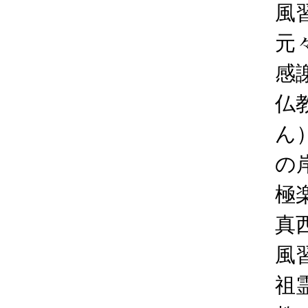
風
元
感
仏
ん
の
極
真
風
祖