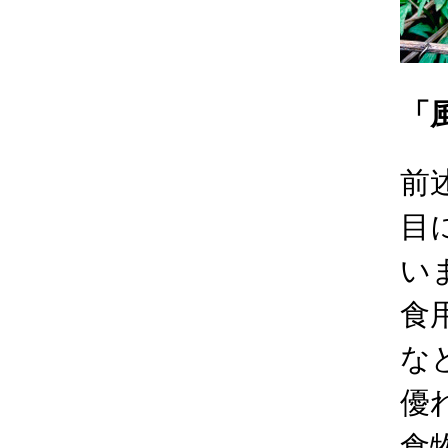
「
前
目
い
食
な
優
食