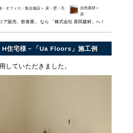
自然素材
＞
舗・オフィス・集合施設
＞
床・壁・天
床
ア販売、飲食業」 なら 「株式会社 喜田建材」へ！
 H住宅様－「Ua Floors」施工例
用していただきました。