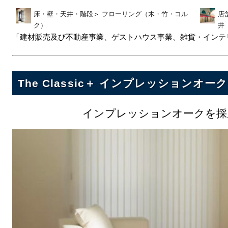
床・壁・天井・階段
＞
フローリング（木・竹・コル
店
ク）
井
「建材販売及び不動産事業、ゲストハウス事業、雑貨・インテリ
The Classic＋ インプレッションオーク
インプレッションオークを採