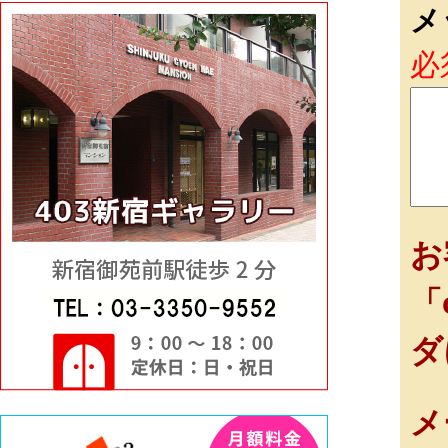
メ
必
お
「
ダ
メ