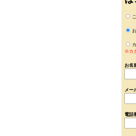
ご
お
カ
※カ
お名
メー
電話