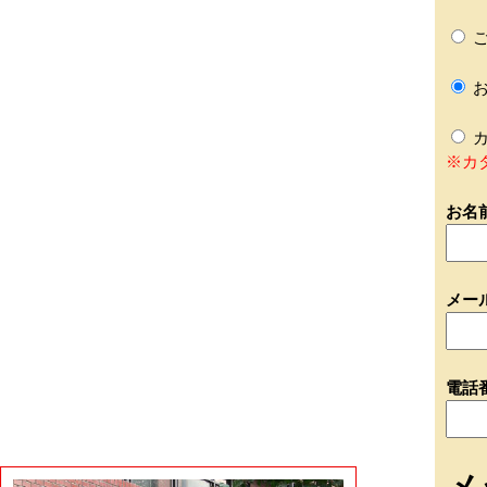
ご
お
カ
※カ
お名
メー
電話