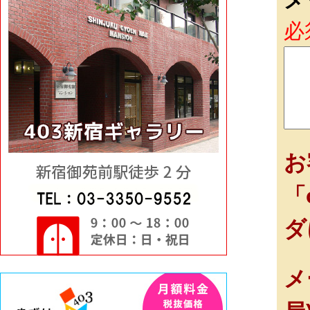
メ
必
お
「
ダ
メ