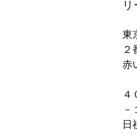
リ
東
２
赤
４
－
日