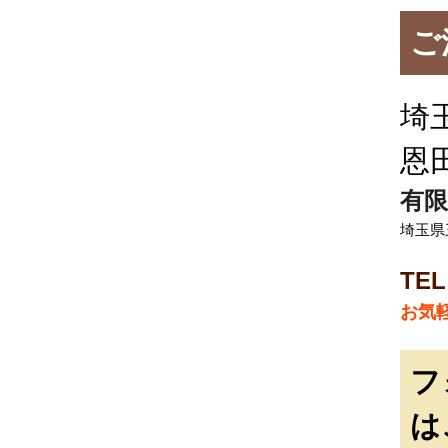
ご
埼
恩
有限
埼玉県三
TEL
お気
フ
は