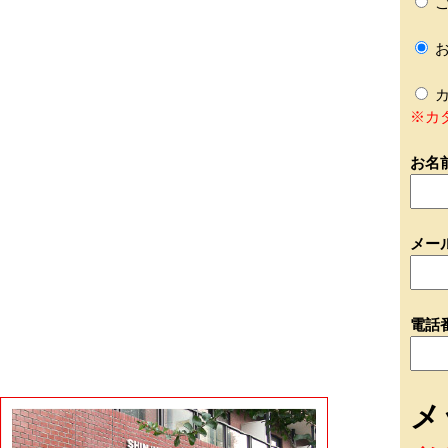
ご
お
カ
※カ
お名
メー
電話
メ