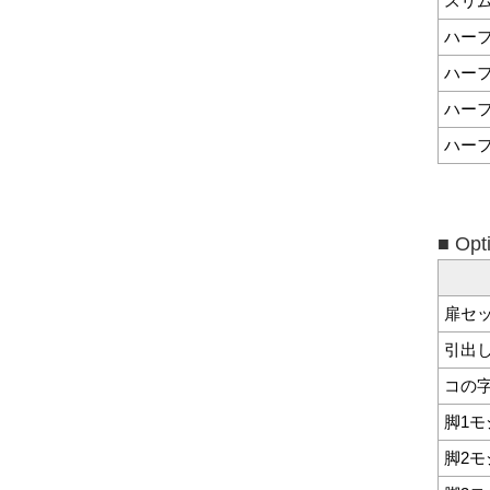
スリム
ハー
ハーフ
ハー
ハーフ
■ O
扉セ
引出
コの
脚1
脚2