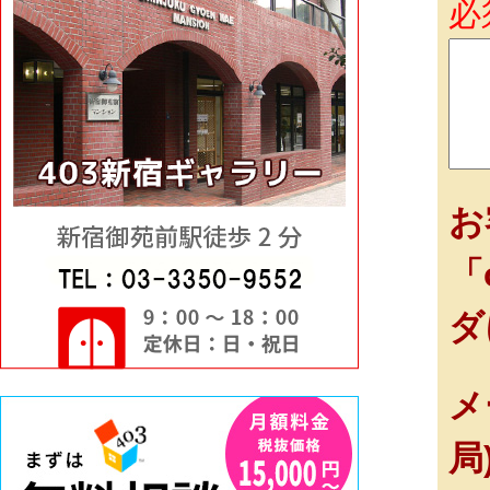
必
お
「
ダ
メ
局