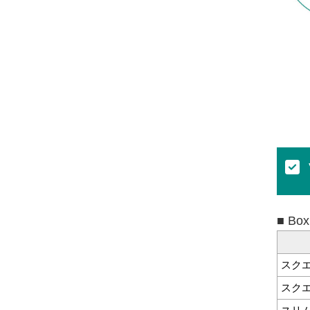
■ Box
スク
スクエ