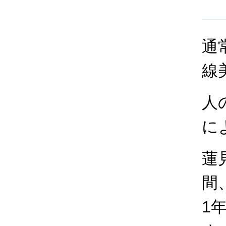
通
線
人
に
蓮
間
1