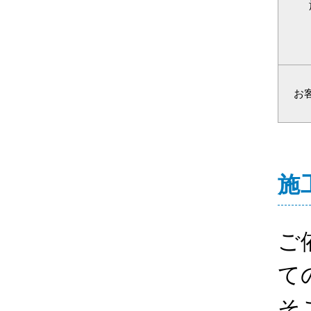
お
施
ご
て
そ