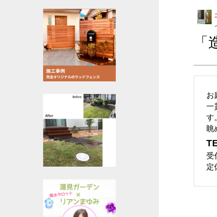
「
お
一
す
眺
TE
受
定