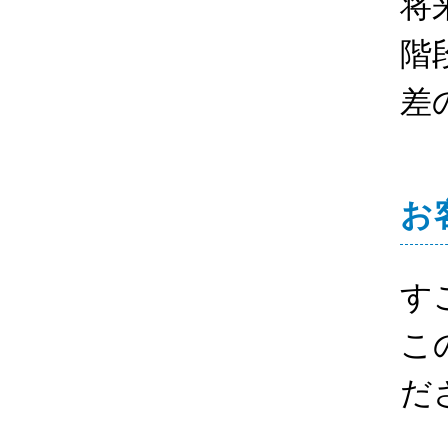
将
階
差
お
す
こ
だ