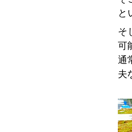
と
そ
可
通
夫