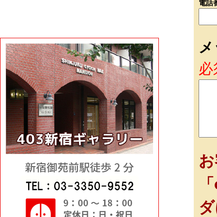
電話
メ
必
お
「
ダ