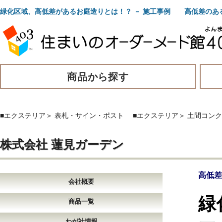
緑化区域、高低差があるお庭造りとは！？ － 施工事例 高低差のあ
商品から探す
■エクステリア
＞
表札・サイン・ポスト
■エクステリア
＞
土間コンク
株式会社 蓮見ガーデン
高低差
会社概要
緑
商品一覧
わが社情報