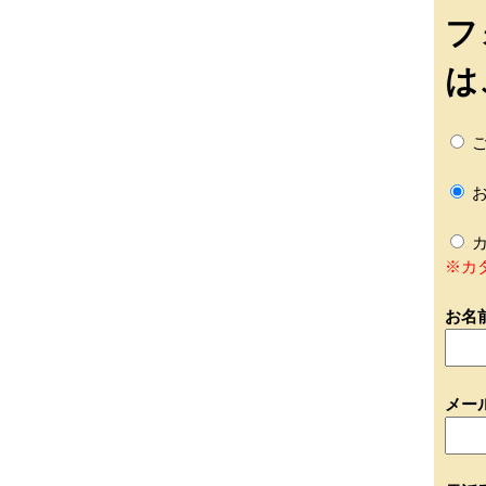
フ
は
ご
お
カ
※カ
お名
メー