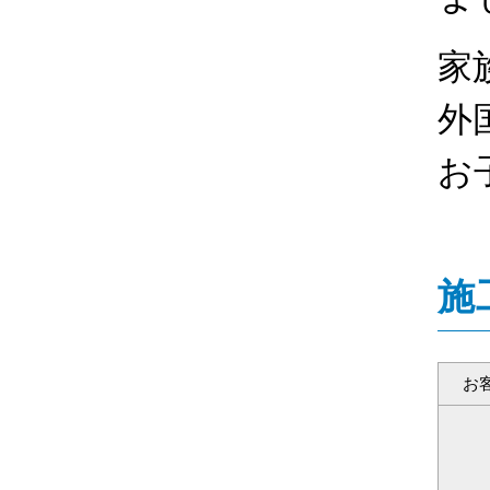
家
外
お
施
お