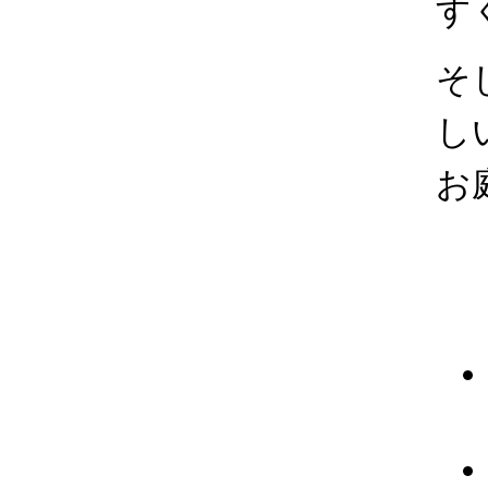
す
そ
し
お