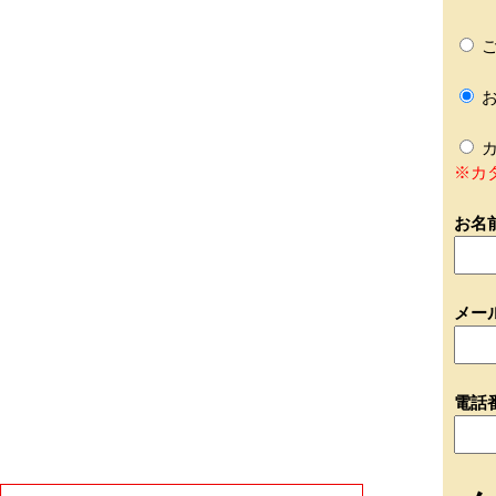
ご
お
カ
※カ
お名
メー
電話