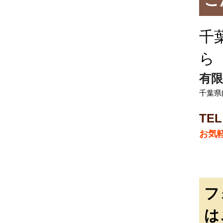
千
ら
有限
千葉県
TEL
お気
フ
は