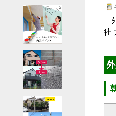
「
社
外