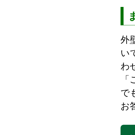
外
い
わ
「
で
お