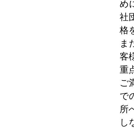
め
社
格
ま
客
重
ご
で
所
し