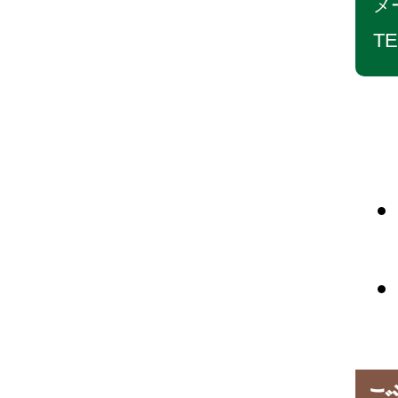
メ
TE
ご