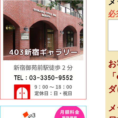
メ
必
お
「
ダ
メ