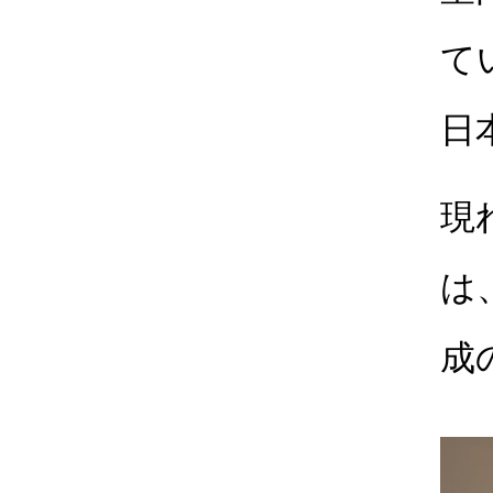
て
日
現
は
成