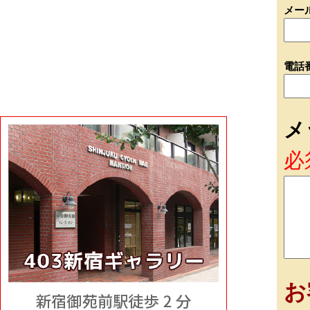
メー
電話
メ
必
お