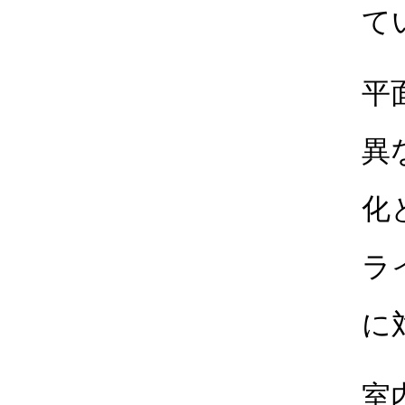
て
平
異
化
ラ
に
室