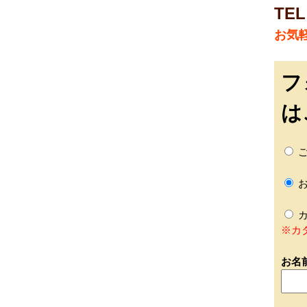
TEL
お気
フ
は
ご
お
カ
※カ
お名