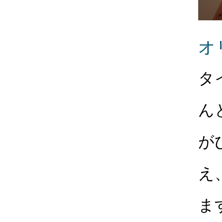
オ
タ
ん
が
え
ま