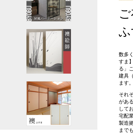
ご
ふ
数多
すま】
る」
建具
ます
それ
があ
して
宅配
製造
まで