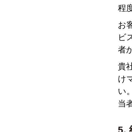
程
お
ビ
者
貴
け
い
当
5.