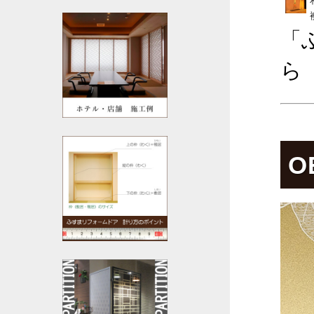
「
ら
O