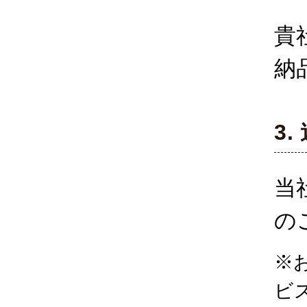
貴
納
3.
当
の
※
ビ