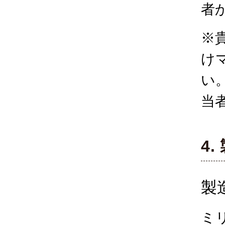
者
※
け
い
当
4.
製
ミ