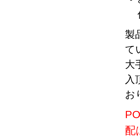
製
て
大
入
お
P
配