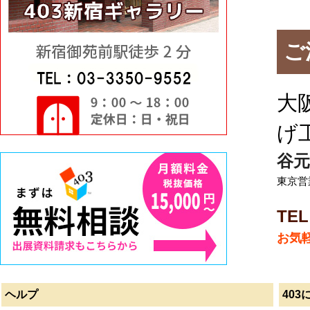
ご
大
げ
谷元
東京営業
TEL
お気
ヘルプ
403