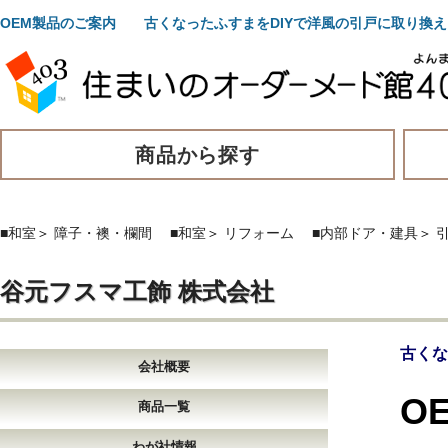
OEM製品のご案内 古くなったふすまをDIYで洋風の引戸に取り換
商品から探す
■和室
＞
障子・襖・欄間
■和室
＞
リフォーム
■内部ドア・建具
＞
谷元フスマ工飾 株式会社
古くな
会社概要
O
商品一覧
わが社情報