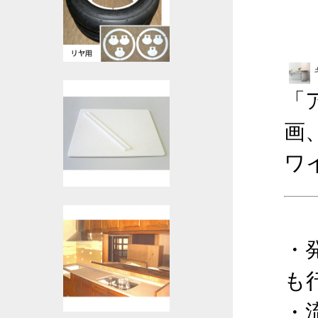
「
画
ワ
・
も
・