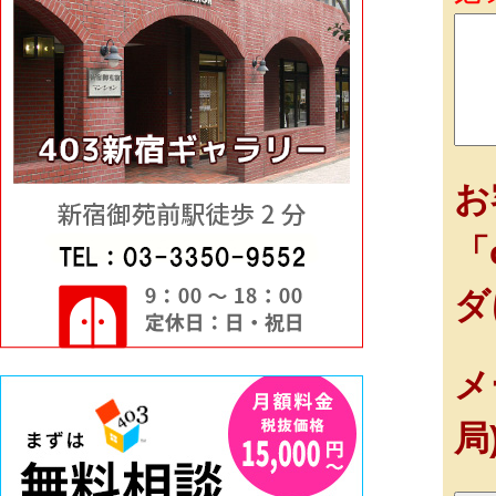
お
「
ダ
メ
局