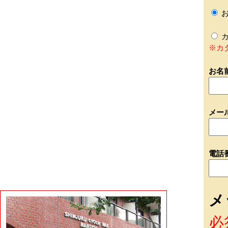
お
カ
※カ
お名
メー
電話
メ
必