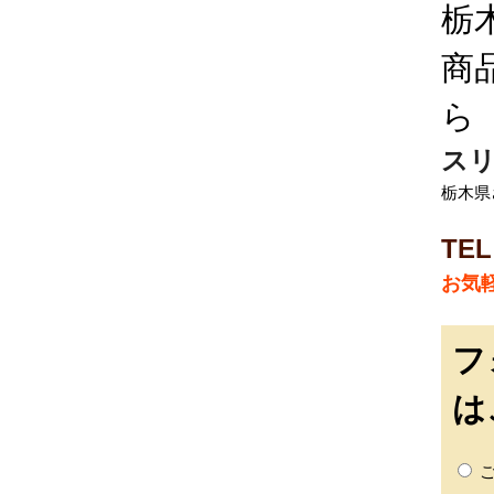
栃
商
ら
スリ
栃木県さ
TEL
お気
フ
は
ご