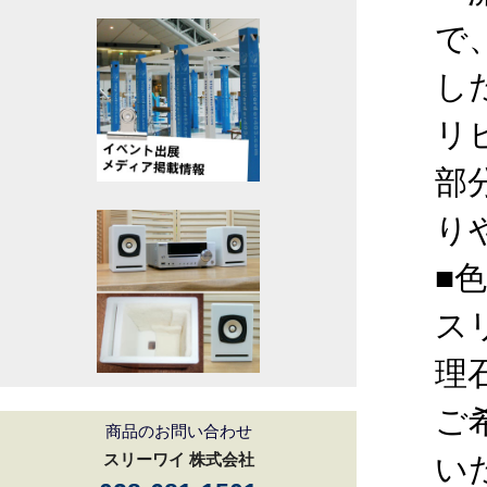
で
し
リ
部
り
■
ス
理
ご
商品のお問い合わせ
スリーワイ 株式会社
い