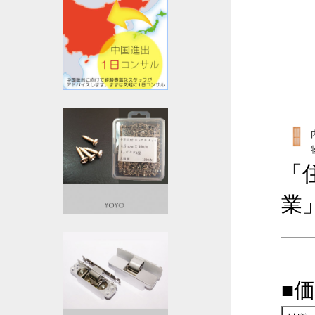
「
業
■