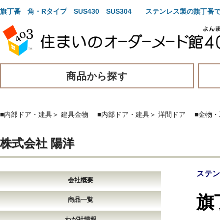
旗丁番 角・Rタイプ SUS430 SUS304 ステンレス製の旗丁
商品から探す
■内部ドア・建具
＞
建具金物
■内部ドア・建具
＞
洋間ドア
■金物・
株式会社 陽洋
ステン
会社概要
旗
商品一覧
わが社情報