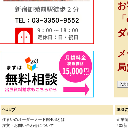
お
「
ダ
メ
局
ヘルプ
403
住まいのオーダーメード館403とは
企業
注文・お問い合わせについて
403