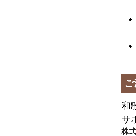
ご
和
サ
株式