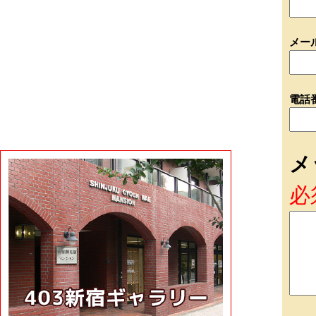
メー
電話
メ
必