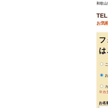
和歌山
TEL
お気
フ
は
ご
お
カ
※カ
お名