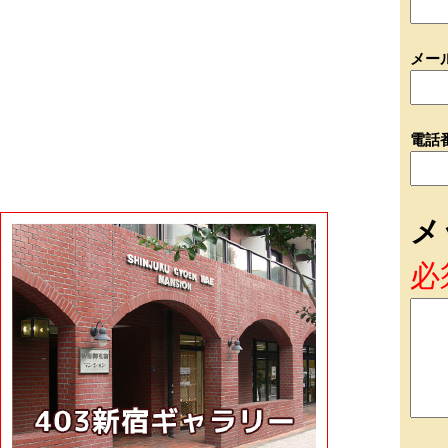
メー
電話
メ
必