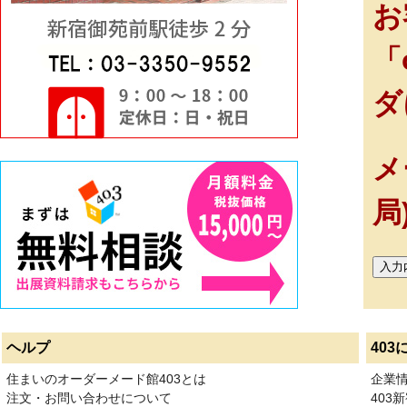
お
「
ダ
メ
局
ヘルプ
403
住まいのオーダーメード館403とは
企業
注文・お問い合わせについて
403