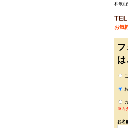
和歌山
TEL
お気
フ
は
ご
お
カ
※カ
お名