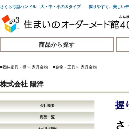
さくら弓型ハンドル 大・中・小の３タイプ 握りやすく、美しいデ
商品から探す
■収納家具・棚
＞
家具金物
■金物・工具
＞
家具金物
株式会社 陽洋
握
会社概要
商品一覧
さ
わが社情報