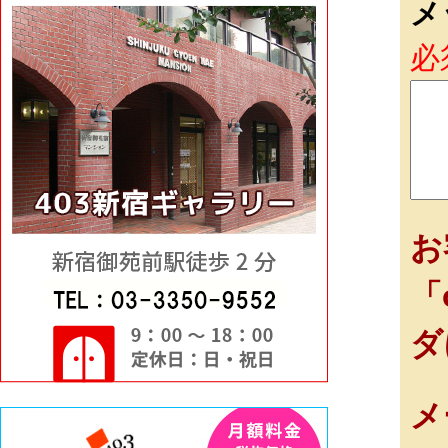
メ
必
お
「
ダ
メ