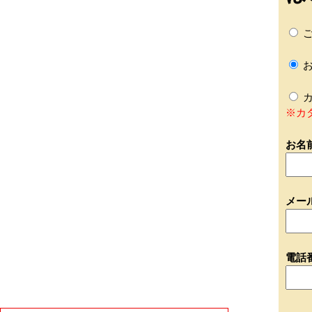
ご
お
カ
※カ
お名
メー
電話