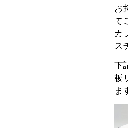
お
て
カ
ス
下
板
ま