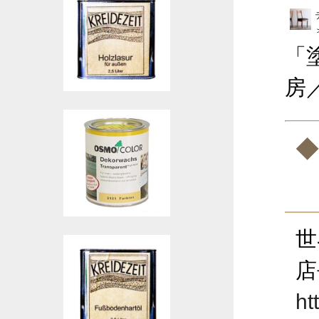
「
房
◆
世
店
ht