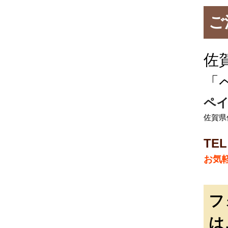
ご
佐
「
ペイ
佐賀県佐
TEL
お気
フ
は