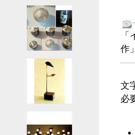
「
作
文
必