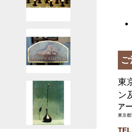
ご
東
ン
ア
東京都
TEL