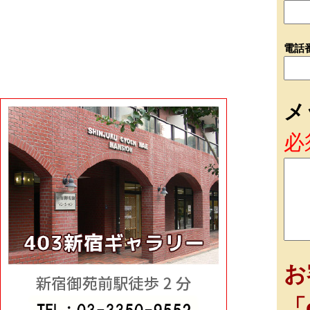
電話
メ
必
お
「