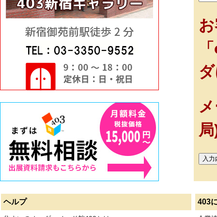
お
「
ダ
メ
局
ヘルプ
403