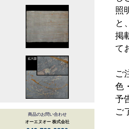
照
と
掲
て
ご
色
予
ご
商品のお問い合わせ
オーエヌオー 株式会社