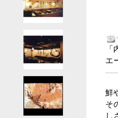
「
エ
鮮
そ
し