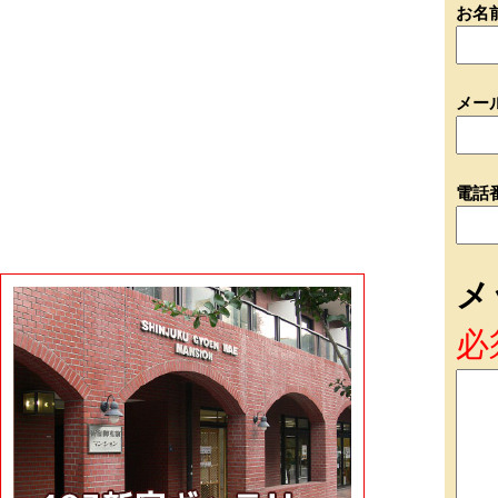
お名
メー
電話
メ
必