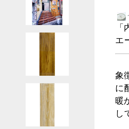
「
エ
象
に
暖
し