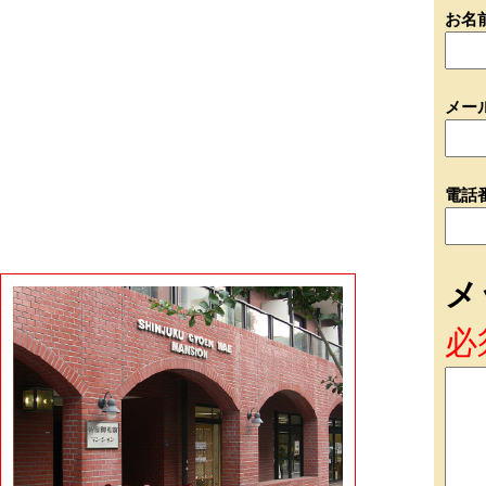
お名
メー
電話
メ
必