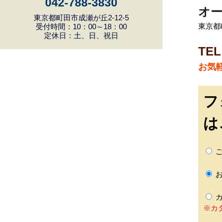
042-788-3830
オー
東京都町田市成瀬が丘2-12-5
東京都町
受付時間：10：00～18：00
定休日：土、日、祝日
TEL
お気
フ
は
ご
お
カ
※カ