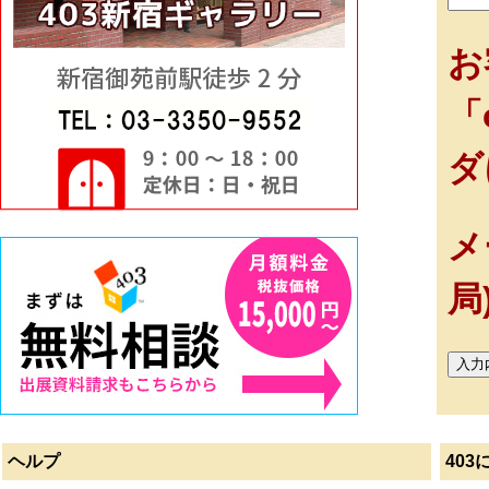
お
「
ダ
メ
局
ヘルプ
403